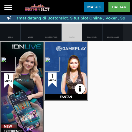
Beranda
MASUK
DAFTAR
Selamat datang di Bostonslot. Situs Slot Online , Poker , Spor
Sports
BARU
PROMO
Live Casino
BARU
SICBO
WHEEL
DRAGON TIGER
FANTAN
BLACKJACK
SPECIAL GAMES
IDNPoker
BARU
Meja
Min
Max
Meja
Min
Max
Baccarat
5Rb
30Jt
Baccarat
1Rb
5Jt
Sicbo
500
250Rb
Slots
PROMO
Dragon Tiger
1Rb
5Jt
Roulette
1Rb
300Rb
Dragon Tiger
5Rb
1,9Jt
Roulette
1Rb
5Jt
Special Games
500
1,9Jt
IDNLIVE
BARU
Sicbo
1Rb
5Jt
1
1
Special Games
1Rb
5Jt
Stream N Spin
DAFTAR
MASUK
MEJA
MEJA
KEMBALI
Arcade
PROMO
FANTAN
FANTAN
Table Games
Lottery
BARU
PROMO
IDNRaffle