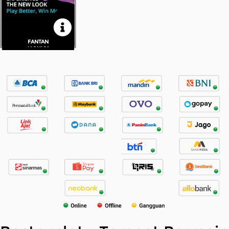
DAFTAR
MASUK
Referral
KEMBALI
Promosi
FANTAN
FANTAN
Hubungi Kami
Live Chat
Pengaduan Customer
Pilih Bahasa:
MASUK
DAFTAR
&copy; Bostonslot - Tempat Bermain Game
Online Para Bos Besar Disini Ayok Segera
Bergabung. Hak Cipta Dilindungi.