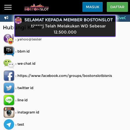
Beranda
MASUK
DAFTAR
atang di Bostonslot. Situs Slot Online , Poker , SportsBook , LiveC
Sports
BARU
PROMO
Hubungi Kami
Live Casino
BARU
: yahoo@tester
IDNPoker
BARU
: bbm id
Slots
PROMO
: we chat id
IDNLIVE
BARU
: https://www.facebook.com/groups/bostonslotbisnis
Stream N Spin
: twitter id
Arcade
PROMO
: line id
Table Games
: instagram id
Lottery
BARU
PROMO
: test
IDNRaffle