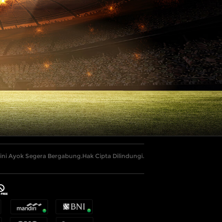
ini Ayok Segera Bergabung.Hak Cipta Dilindungi.