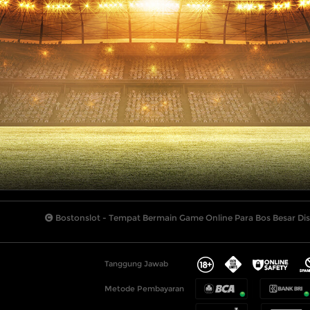
Bostonslot - Tempat Bermain Game Online Para Bos Besar Dis
Tanggung Jawab
Metode Pembayaran