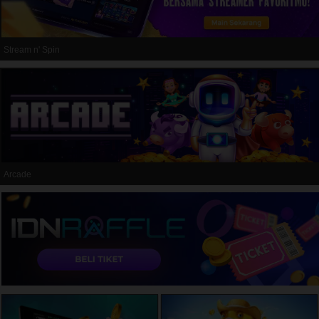
Stream n' Spin
Arcade